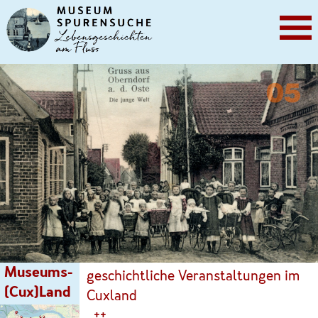
Museums-
geschichtliche Veranstaltungen im
(Cux)Land
Cuxland